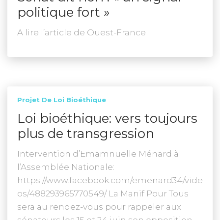
politique fort »
A lire l’article de Ouest-France
Projet De Loi Bioéthique
Loi bioéthique: vers toujours
plus de transgression
Intervention d’Emamnuelle Ménard à
l’Assemblée Nationale:
https://www.facebook.com/emenard34/vide
os/488293965770549/ La Manif Pour Tous
sera au rendez-vous pour rappeler aux