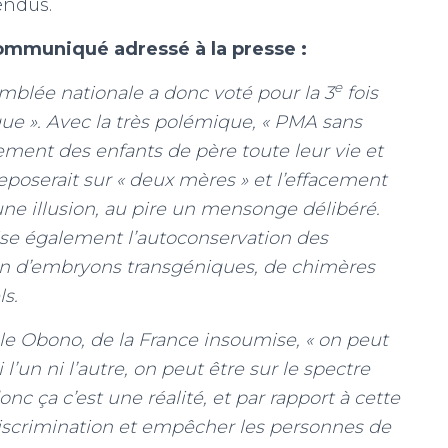
endus.
ommuniqué adressé à la presse :
e
semblée nationale a donc voté pour la 3
fois
ique ». Avec la très polémique, « PMA sans
rement des enfants de père toute leur vie et
 reposerait sur « deux mères » et l’effacement
e illusion, au pire un mensonge délibéré.
rise également l’autoconservation des
ion d’embryons transgéniques, de chimères
ls.
e Obono, de la France insoumise, « on peut
un ni l’autre, on peut être sur le spectre
onc ça c’est une réalité, et par rapport à cette
 discrimination et empêcher les personnes de