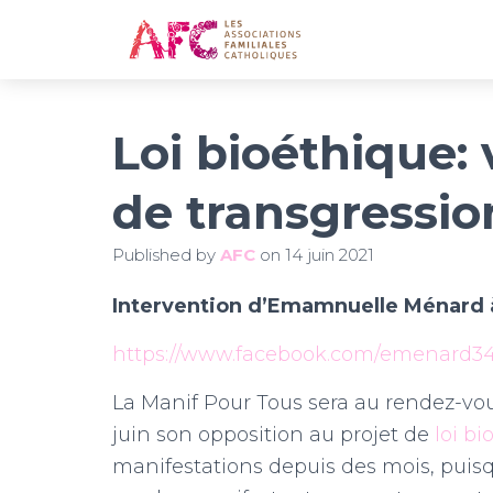
Loi bioéthique: 
de transgressio
Published by
AFC
on
14 juin 2021
Intervention d’Emamnuelle Ménard à
https://www.facebook.com/emenard34
La Manif Pour Tous sera au rendez-vou
juin son opposition au projet de
loi b
manifestations depuis des mois, puisque