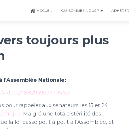
ACCUEIL
QUI SOMMES-NOUS ?
ADHÉRE
vers toujours plus
n
 l’Assemblée Nationale:
/videos/488293965770549/
s pour rappeler aux sénateurs les 15 et 24
ioéthique
. Malgré une totale stérilité des
 la loi passe petit à petit à l’Assemblée, et