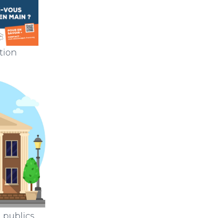
tion
 publics