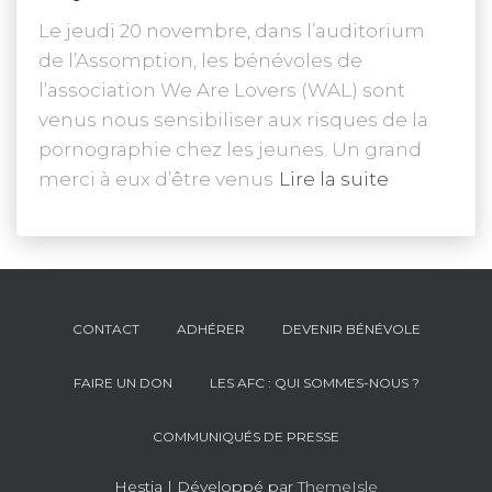
Le jeudi 20 novembre, dans l’auditorium
de l’Assomption, les bénévoles de
l’association We Are Lovers (WAL) sont
venus nous sensibiliser aux risques de la
pornographie chez les jeunes. Un grand
merci à eux d’être venus
Lire la suite
CONTACT
ADHÉRER
DEVENIR BÉNÉVOLE
FAIRE UN DON
LES AFC : QUI SOMMES-NOUS ?
COMMUNIQUÉS DE PRESSE
Hestia | Développé par
ThemeIsle