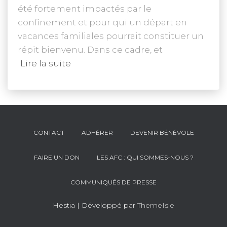
été fortement impactés par le
confinement et pour qui un départ en
vacances familiales pourrait constituer un
répit bienvenu. Dans ce cadre, et
Lire la suite
CONTACT
ADHÉRER
DEVENIR BÉNÉVOLE
FAIRE UN DON
LES AFC : QUI SOMMES-NOUS ?
COMMUNIQUÉS DE PRESSE
Hestia | Développé par
ThemeIsle