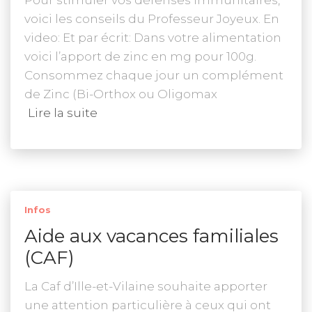
Pour stimuler vos défenses immunitaires,
voici les conseils du Professeur Joyeux. En
video: Et par écrit: Dans votre alimentation
voici l’apport de zinc en mg pour 100g.
Consommez chaque jour un complément
de Zinc (Bi-Orthox ou Oligomax
Lire la suite
Infos
Aide aux vacances familiales
(CAF)
La Caf d’Ille-et-Vilaine souhaite apporter
une attention particulière à ceux qui ont