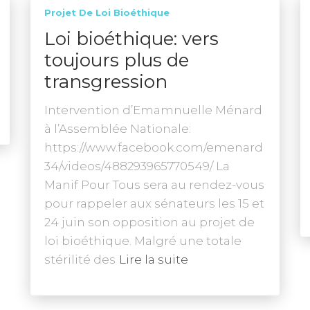
Projet De Loi Bioéthique
Loi bioéthique: vers
toujours plus de
transgression
Intervention d’Emamnuelle Ménard
à l’Assemblée Nationale:
https://www.facebook.com/emenard
34/videos/488293965770549/ La
Manif Pour Tous sera au rendez-vous
pour rappeler aux sénateurs les 15 et
24 juin son opposition au projet de
loi bioéthique. Malgré une totale
stérilité des
Lire la suite