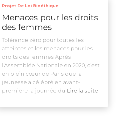
Projet De Loi Bioéthique
Menaces pour les droits
des femmes
Tolérance zéro pour toutes les
atteintes et les menaces pour les
droits des femmes Après
l’Assemblée Nationale en 2020, c’est
en plein cœur de Paris que la
jeunesse a célébré en avant-
première la journée du
Lire la suite