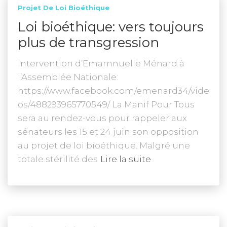
Projet De Loi Bioéthique
Loi bioéthique: vers toujours
plus de transgression
Intervention d’Emamnuelle Ménard à
l’Assemblée Nationale:
https://www.facebook.com/emenard34/vide
os/488293965770549/ La Manif Pour Tous
sera au rendez-vous pour rappeler aux
sénateurs les 15 et 24 juin son opposition
au projet de loi bioéthique. Malgré une
totale stérilité des
Lire la suite