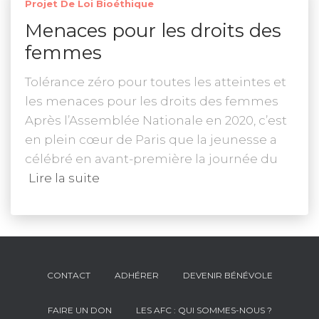
Projet De Loi Bioéthique
Menaces pour les droits des
femmes
Tolérance zéro pour toutes les atteintes et
les menaces pour les droits des femmes
Après l’Assemblée Nationale en 2020, c’est
en plein cœur de Paris que la jeunesse a
célébré en avant-première la journée du
Lire la suite
CONTACT
ADHÉRER
DEVENIR BÉNÉVOLE
FAIRE UN DON
LES AFC : QUI SOMMES-NOUS ?