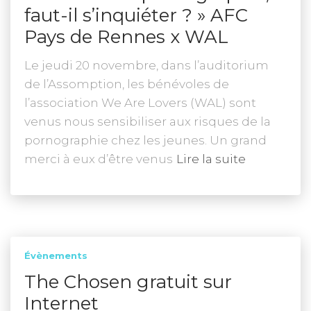
faut-il s’inquiéter ? » AFC
Pays de Rennes x WAL
Le jeudi 20 novembre, dans l’auditorium
de l’Assomption, les bénévoles de
l’association We Are Lovers (WAL) sont
venus nous sensibiliser aux risques de la
pornographie chez les jeunes. Un grand
merci à eux d’être venus
Lire la suite
Évènements
The Chosen gratuit sur
Internet