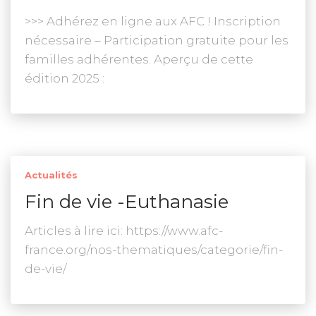
>>> Adhérez en ligne aux AFC ! Inscription
nécessaire – Participation gratuite pour les
familles adhérentes. Aperçu de cette
édition 2025 :
Actualités
Fin de vie -Euthanasie
Articles à lire ici: https://www.afc-
france.org/nos-thematiques/categorie/fin-
de-vie/