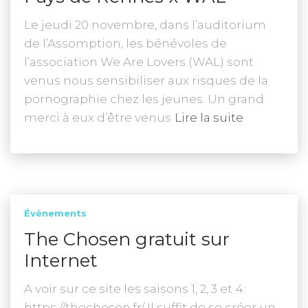
Le jeudi 20 novembre, dans l’auditorium
de l’Assomption, les bénévoles de
l’association We Are Lovers (WAL) sont
venus nous sensibiliser aux risques de la
pornographie chez les jeunes. Un grand
merci à eux d’être venus
Lire la suite
Évènements
The Chosen gratuit sur
Internet
A voir sur ce site les saisons 1, 2, 3 et 4:
https://thechosen.fr/ Il suffit de se créer un