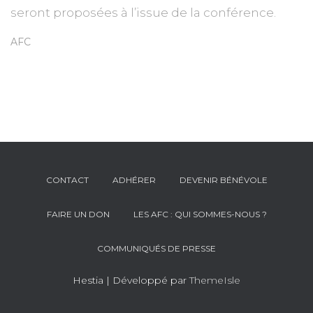
seront proposées à l’issue de la conférence.
AFC
CONTACT
ADHÉRER
DEVENIR BÉNÉVOLE
FAIRE UN DON
LES AFC : QUI SOMMES-NOUS ?
COMMUNIQUÉS DE PRESSE
Hestia | Développé par
ThemeIsle