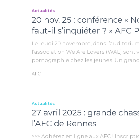
Actualités
20 nov. 25 : conférence « N
faut-il s’inquiéter ? » AF
Le jeudi 20 novembre, dans l’auditoriu
l’association We Are Lovers (WAL) sont 
pornographie chez les jeunes. Un grand
AFC
Actualités
27 avril 2025 : grande cha
l’AFC de Rennes
>>> Adhérez en ligne aux AFC ! Inscripti