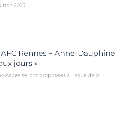
tion 2025 :
ge AFC Rennes – Anne-Dauphine
aux jours »
dicaces seront proposées à l’issue de la