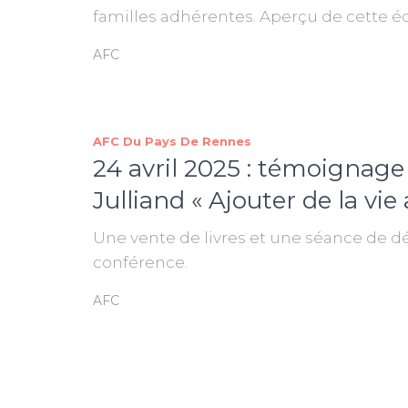
familles adhérentes. Aperçu de cette édi
AFC
AFC Du Pays De Rennes
24 avril 2025 : témoigna
Julliand « Ajouter de la vie 
Une vente de livres et une séance de dé
conférence.
AFC