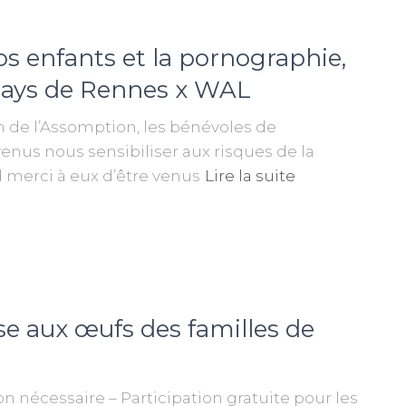
os enfants et la pornographie,
C Pays de Rennes x WAL
m de l’Assomption, les bénévoles de
venus nous sensibiliser aux risques de la
 merci à eux d’être venus
Lire la suite
sse aux œufs des familles de
on nécessaire – Participation gratuite pour les