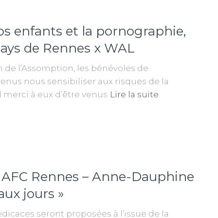
os enfants et la pornographie,
C Pays de Rennes x WAL
m de l’Assomption, les bénévoles de
venus nous sensibiliser aux risques de la
 merci à eux d’être venus
Lire la suite
ge AFC Rennes – Anne-Dauphine
aux jours »
dicaces seront proposées à l’issue de la