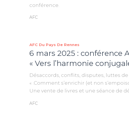
conférence.
AFC
AFC Du Pays De Rennes
6 mars 2025 : conférence
« Vers l’harmonie conjugal
Désaccords, conflits, disputes, luttes de
« .Comment s’enrichir (et non s’empois
Une vente de livres et une séance de d
AFC