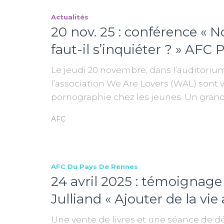
Actualités
20 nov. 25 : conférence « N
faut-il s’inquiéter ? » AF
Le jeudi 20 novembre, dans l’auditoriu
l’association We Are Lovers (WAL) sont 
pornographie chez les jeunes. Un grand
AFC
AFC Du Pays De Rennes
24 avril 2025 : témoigna
Julliand « Ajouter de la vie 
Une vente de livres et une séance de dé