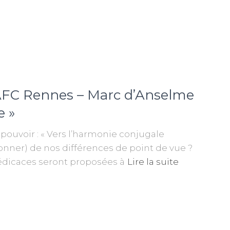
 AFC Rennes – Marc d’Anselme
e »
 pouvoir : « Vers l’harmonie conjugale
onner) de nos différences de point de vue ?
édicaces seront proposées à
Lire la suite