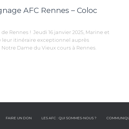
oignage AFC Rennes – Coloc
de Rennes ! Jeudi 16 janvier 2025, Marine et
leur itinéraire exceptionnel auprès
e Notre Dame du Vieux cours à Rennes.
FAIRE UN DON
LES AFC : QUI SOMMES-NOUS ?
COMMUNIQU