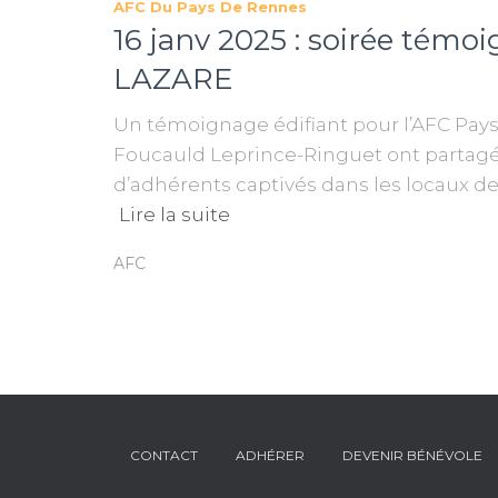
AFC Du Pays De Rennes
16 janv 2025 : soirée tém
LAZARE
Un témoignage édifiant pour l’AFC Pays 
Foucauld Leprince-Ringuet ont partagé 
d’adhérents captivés dans les locaux d
Lire la suite
AFC
CONTACT
ADHÉRER
DEVENIR BÉNÉVOLE