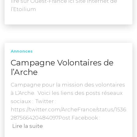
lire sur Ouest-France ici Site Internet de
l’Etoilium
Annonces
Campagne Volontaires de
l’Arche
Campagne pour la mission des volontaires
à L’Arche. Voici les liens des posts réseaux
sociaux : Twitter :
https://twitter.com/ArcheFrance/status/1536
287566420484097Post Facebook :
Lire la suite