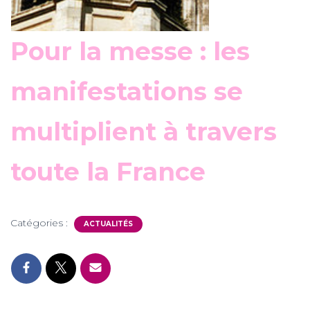
Pour la messe : les
manifestations se
multiplient à travers
toute la France
Catégories :
ACTUALITÉS