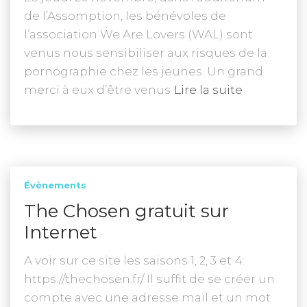
de l’Assomption, les bénévoles de
l’association We Are Lovers (WAL) sont
venus nous sensibiliser aux risques de la
pornographie chez les jeunes. Un grand
merci à eux d’être venus
Lire la suite
Évènements
The Chosen gratuit sur
Internet
A voir sur ce site les saisons 1, 2, 3 et 4:
https://thechosen.fr/ Il suffit de se créer un
compte avec une adresse mail et un mot