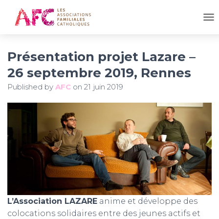
OU
Présentation projet Lazare –
26 septembre 2019, Rennes
Published by
AFC
on
21 juin 2019
L’Association LAZARE
anime et développe des
colocations solidaires entre des jeunes actifs et