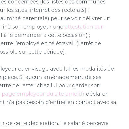
es concernées (les listes des communes
 les sites internet des rectorats) ;
autorité parentale) peut se voir délivrer un
ournir à son employeur une
attestation sur
eul à le demander à cette occasion) ;
ttre l’employé en télétravail (l’arrêt de
possible sur cette période).
oyeur et envisage avec lui les modalités de
 en place. Si aucun aménagement de ses
ettre de rester chez lui pour garder son
a page employeur du site ameli.fr
déclarer
rent n’a pas besoin d’entrer en contact avec sa
r de cette déclaration. Le salarié percevra