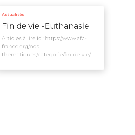
Actualités
Fin de vie -Euthanasie
Articles à lire ici: https://www.afc-
france.org/nos-
thematiques/categorie/fin-de-vie/