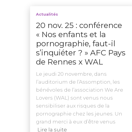
Actualités
20 nov. 25 : conférence
« Nos enfants et la
pornographie, faut-il
s’inquiéter ? » AFC Pays
de Rennes x WAL
Le jeudi 20 novembre, dans
l’auditorium de l’Assomption, les
bénévoles de l’association We Are
Lovers (WAL) sont venus nous
sensibiliser aux risques de la
pornographie chez les jeunes. Un
grand merci à eux d’être venus
Lire la suite