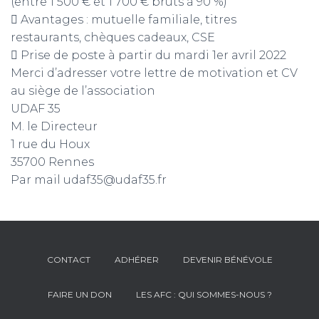
(entre 1 500 € et 1 700 € bruts à 90 %)
 Avantages : mutuelle familiale, titres
restaurants, chèques cadeaux, CSE
 Prise de poste à partir du mardi 1er avril 2022
Merci d’adresser votre lettre de motivation et CV
au siège de l’association
UDAF 35
M. le Directeur
1 rue du Houx
35700 Rennes
Par mail udaf35@udaf35.fr
CONTACT
ADHÉRER
DEVENIR BÉNÉVOLE
FAIRE UN DON
LES AFC : QUI SOMMES-NOUS ?