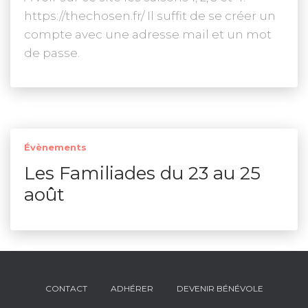
https://thechosen.fr/ Il suffit de se créer un
compte avec une adresse mail et un mot
de passe.
Évènements
Les Familiades du 23 au 25
août
CONTACT
ADHÉRER
DEVENIR BÉNÉVOLE