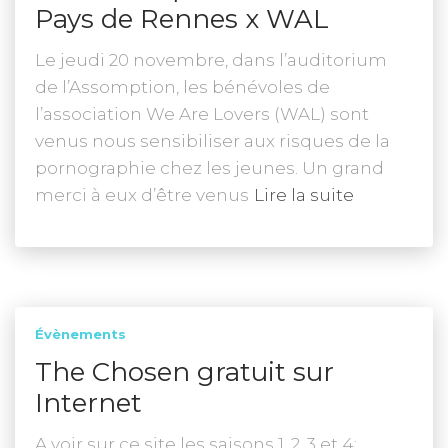
Pays de Rennes x WAL
Le jeudi 20 novembre, dans l’auditorium
de l’Assomption, les bénévoles de
l’association We Are Lovers (WAL) sont
venus nous sensibiliser aux risques de la
pornographie chez les jeunes. Un grand
merci à eux d’être venus
Lire la suite
Évènements
The Chosen gratuit sur
Internet
A voir sur ce site les saisons 1, 2, 3 et 4: