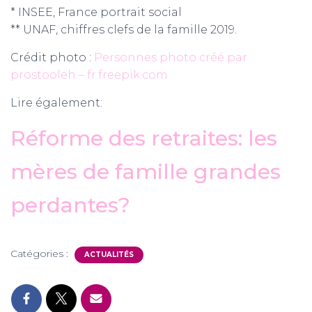
* INSEE, France portrait social
** UNAF, chiffres clefs de la famille 2019.
Crédit photo :
Personnes photo créé par
prostooleh – fr.freepik.com
Lire également:
Réforme des retraites: les
mères de famille grandes
perdantes?
Catégories :
ACTUALITÉS