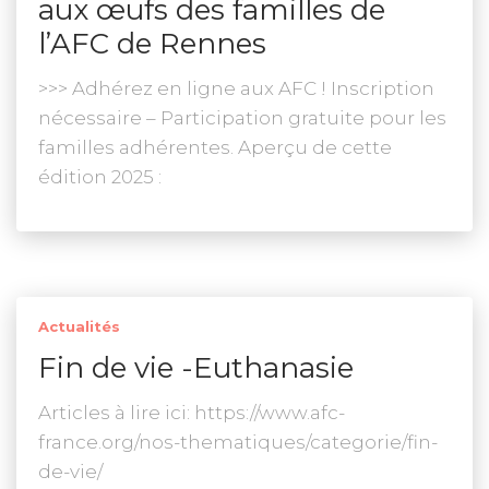
aux œufs des familles de
l’AFC de Rennes
>>> Adhérez en ligne aux AFC ! Inscription
nécessaire – Participation gratuite pour les
familles adhérentes. Aperçu de cette
édition 2025 :
Actualités
Fin de vie -Euthanasie
Articles à lire ici: https://www.afc-
france.org/nos-thematiques/categorie/fin-
de-vie/