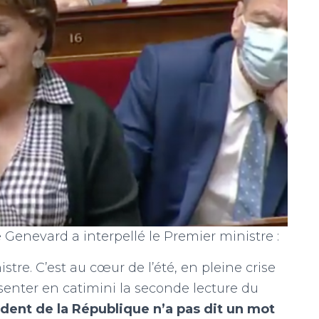
 Genevard a interpellé le Premier ministre :
tre. C’est au cœur de l’été, en pleine crise
enter en catimini la seconde lecture du
sident de la République n’a pas dit un mot