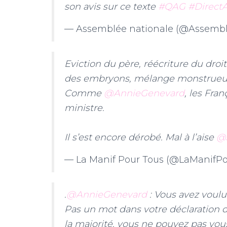
son avis sur ce texte
#QAG
#Direct
— Assemblée nationale (@Assemb
Eviction du père, réécriture du droit
des embryons, mélange monstrueux
Comme
@AnnieGenevard
, les Fran
ministre.
Il s’est encore dérobé. Mal à l’aise
@
— La Manif Pour Tous (@LaManifP
.
@AnnieGenevard
: Vous avez voulu
Pas un mot dans votre déclaration d
la majorité, vous ne pouvez pas vou