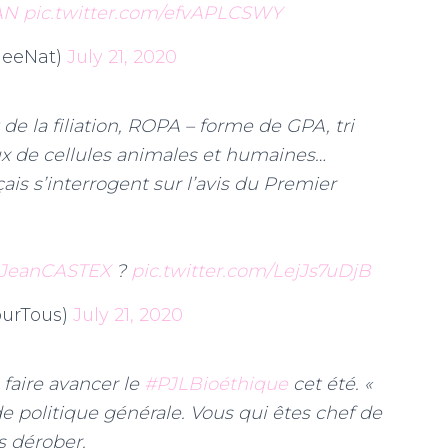
AN
pic.twitter.com/efvAPLCSWY
leeNat)
July 21, 2020
 de la filiation, ROPA – forme de GPA, tri
 de cellules animales et humaines…
çais s’interrogent sur l’avis du Premier
JeanCASTEX
?
pic.twitter.com/LejJs7uDjB
ourTous)
July 21, 2020
 faire avancer le
#PJLBioéthique
cet été. «
e politique générale. Vous qui êtes chef de
s dérober.