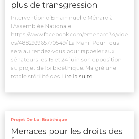
plus de transgression
Intervention d’Emamnuelle Ménard à
l’Assemblée Nationale:
https://www.facebook.com/emenard34/vide
os/488293965770549/ La Manif Pour Tous
sera au rendez-vous pour rappeler aux
sénateurs les 15 et 24 juin son opposition
au projet de loi bioéthique. Malgré une
totale stérilité des
Lire la suite
Projet De Loi Bioéthique
Menaces pour les droits des