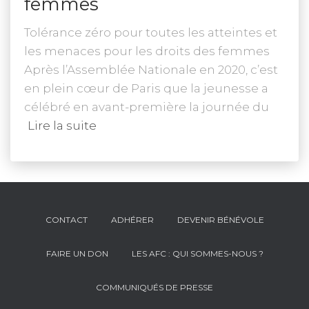
femmes
Tolérance zéro pour toutes les atteintes et
les menaces pour les droits des femmes
Après l’Assemblée Nationale en 2020, c’est
en plein cœur de Paris que la jeunesse a
célébré en avant-première la journée du
Lire la suite
CONTACT
ADHÉRER
DEVENIR BÉNÉVOLE
FAIRE UN DON
LES AFC : QUI SOMMES-NOUS ?
COMMUNIQUÉS DE PRESSE