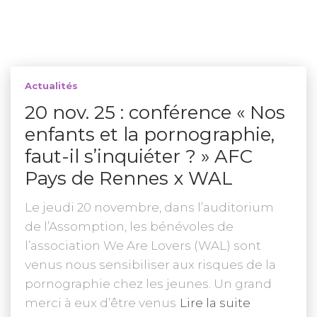
Actualités
20 nov. 25 : conférence « Nos
enfants et la pornographie,
faut-il s’inquiéter ? » AFC
Pays de Rennes x WAL
Le jeudi 20 novembre, dans l’auditorium
de l’Assomption, les bénévoles de
l’association We Are Lovers (WAL) sont
venus nous sensibiliser aux risques de la
pornographie chez les jeunes. Un grand
merci à eux d’être venus
Lire la suite