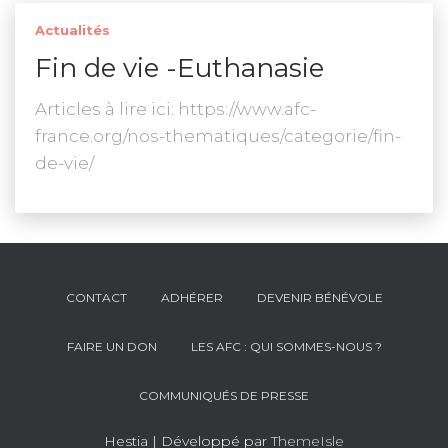
Actualités
Fin de vie -Euthanasie
Articles à lire ici: https://www.afc-
france.org/nos-thematiques/categorie/fin-
de-vie/
CONTACT
ADHÉRER
DEVENIR BÉNÉVOLE
FAIRE UN DON
LES AFC : QUI SOMMES-NOUS ?
COMMUNIQUÉS DE PRESSE
Hestia | Développé par
ThemeIsle