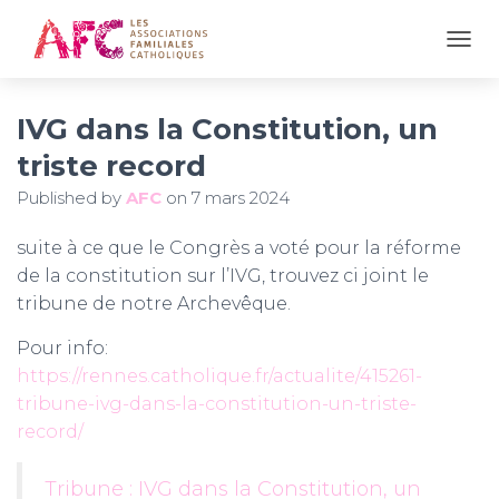
OUVR
IVG dans la Constitution, un
triste record
Published by
AFC
on
7 mars 2024
suite à ce que le Congrès a voté pour la réforme
de la constitution sur l’IVG, trouvez ci joint le
tribune de notre Archevêque.
Pour info:
https://rennes.catholique.fr/actualite/415261-
tribune-ivg-dans-la-constitution-un-triste-
record/
Tribune : IVG dans la Constitution, un