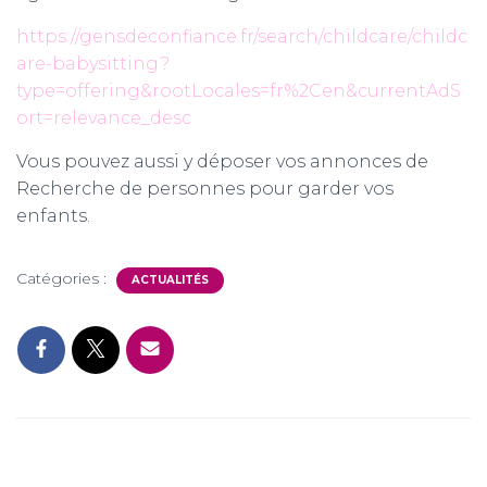
https://gensdeconfiance.fr/search/childcare/childc
are-babysitting?
type=offering&rootLocales=fr%2Cen&currentAdS
ort=relevance_desc
Vous pouvez aussi y déposer vos annonces de
Recherche de personnes pour garder vos
enfants.
Catégories :
ACTUALITÉS