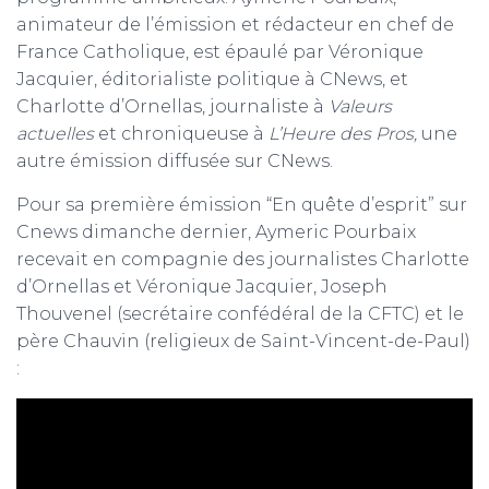
animateur de l’émission et rédacteur en chef de
France Catholique, est épaulé par Véronique
Jacquier, éditorialiste politique à CNews, et
Charlotte d’Ornellas, journaliste à
Valeurs
actuelles
et chroniqueuse à
L’Heure des Pros,
une
autre émission diffusée sur CNews.
Pour sa première émission “En quête d’esprit” sur
Cnews dimanche dernier, Aymeric Pourbaix
recevait en compagnie des journalistes Charlotte
d’Ornellas et Véronique Jacquier, Joseph
Thouvenel (secrétaire confédéral de la CFTC) et le
père Chauvin (religieux de Saint-Vincent-de-Paul)
: