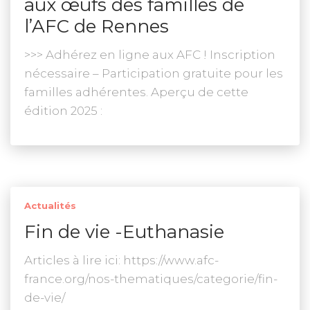
aux œufs des familles de
l’AFC de Rennes
>>> Adhérez en ligne aux AFC ! Inscription
nécessaire – Participation gratuite pour les
familles adhérentes. Aperçu de cette
édition 2025 :
Actualités
Fin de vie -Euthanasie
Articles à lire ici: https://www.afc-
france.org/nos-thematiques/categorie/fin-
de-vie/