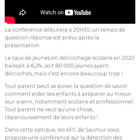
La conférence débutera à 20H30, un temps de
question-réponse est prévu après la
présentation.
Le taux de jeunes en décrochage scolaire en 2020
baissait à 8,2%, soit 80 000 jeunes ayant
décrochés, mais c’est encore beaucoup trop !
Tout parent peut se poser la question de savoir
comment aider ses enfants à préparer au mieux
leur avenir, notamment scolaire et professionnel.
Tout parent ne veut qu’une chose,
l’épanouissement de leurs enfants !
Dans cette optique, les AFC de Saumur vous
propose une conférence sur la détection des