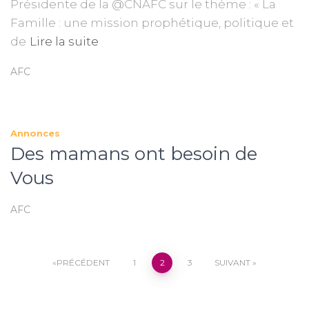
Présidente de la @CNAFC sur le thème : « La
Famille : une mission prophétique, politique et
de
Lire la suite
AFC
Annonces
Des mamans ont besoin de
Vous
AFC
Pagination
PRÉCÉDENT
1
2
3
SUIVANT
des