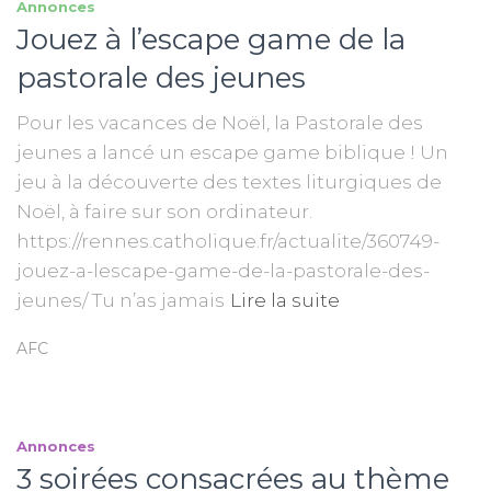
Annonces
Jouez à l’escape game de la
pastorale des jeunes
Pour les vacances de Noël, la Pastorale des
jeunes a lancé un escape game biblique ! Un
jeu à la découverte des textes liturgiques de
Noël, à faire sur son ordinateur.
https://rennes.catholique.fr/actualite/360749-
jouez-a-lescape-game-de-la-pastorale-des-
jeunes/ Tu n’as jamais
Lire la suite
AFC
Annonces
3 soirées consacrées au thème