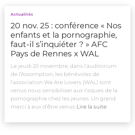
Actualités
20 nov. 25 : conférence « Nos
enfants et la pornographie,
faut-il s’inquiéter ? » AFC
Pays de Rennes x WAL
Le jeudi 20 novembre, dans l’auditorium
de l’Assomption, les bénévoles de
l’association We Are Lovers (WAL) sont
venus nous sensibiliser aux risques de la
pornographie chez les jeunes. Un grand
merci à eux d’être venus
Lire la suite