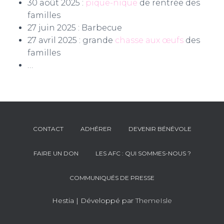
30 août 2025 :
pique-nique
de rentrée des
familles
27 juin 2025 : Barbecue
27 avril 2025 : grande
chasse aux œufs
des
familles
…
CONTACT
ADHÉRER
DEVENIR BÉNÉVOLE
FAIRE UN DON
LES AFC : QUI SOMMES-NOUS ?
COMMUNIQUÉS DE PRESSE
Hestia | Développé par
ThemeIsle